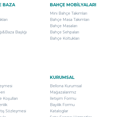
E BAZA
BAHÇE MOBİLYALARI
Mini Bahçe Takımları
kları
Bahçe Masa Takımları
Bahçe Masaları
ğı&Baza Başlığı
Bahçe Sehpaları
Bahçe Koltukları
KURUMSAL
leşmesi
Bellona Kurumsal
eri
Mağazalarımız
e Koşulları
İletişim Formu
enlik
Bayilik Formu
atış Sözleşmesi
Kataloglar