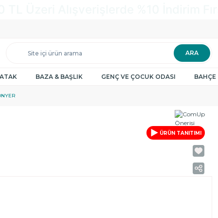
ARA
YATAK
BAZA & BAŞLIK
GENÇ VE ÇOCUK ODASI
BAHÇE 
ONYER
ÜRÜN TANITIMI