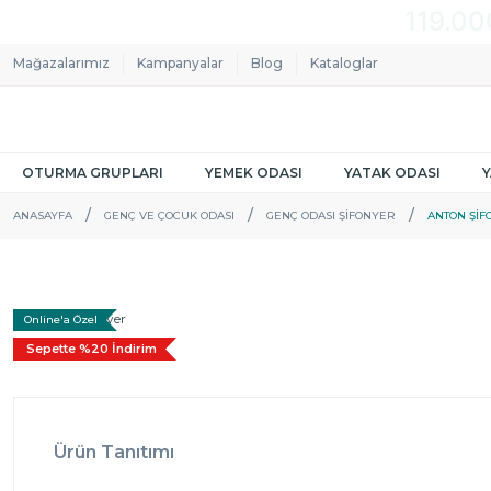
Mağazalarımız
Kampanyalar
Blog
Kataloglar
OTURMA GRUPLARI
YEMEK ODASI
YATAK ODASI
ANASAYFA
GENÇ VE ÇOCUK ODASI
GENÇ ODASI ŞIFONYER
ANTON ŞIF
Online'a Özel
Sepette %20 İndirim
Ürün Tanıtımı