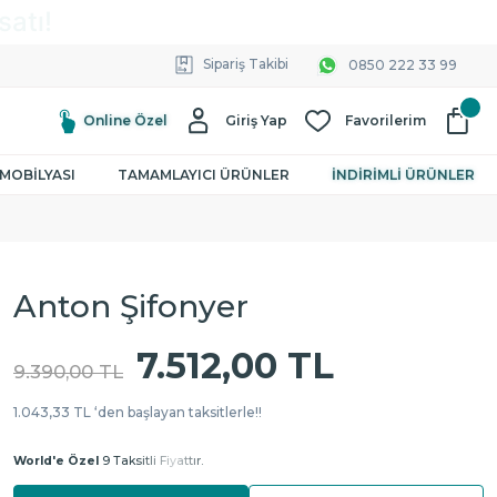
Sipariş Takibi
0850 222 33 99
Online Özel
Giriş Yap
Favorilerim
MOBİLYASI
TAMAMLAYICI ÜRÜNLER
İNDİRİMLİ ÜRÜNLER
Anton Şifonyer
7.512,00 TL
9.390,00 TL
1.043,33 TL ‘den başlayan taksitlerle!!
World'e Özel
9 Taksitli Fiyattır.