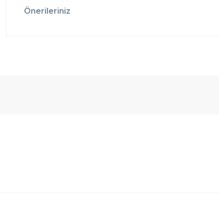
Önerileriniz
Ücretsiz
Randevulu
2
Teslimat
Teslimat
G