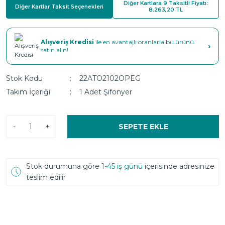
Diğer Kartlara 9 Taksitli Fiyatı:
Diğer Kartlar Taksit Seçenekleri
8.263,20 TL
Alışveriş Kredisi
ile en avantajlı oranlarla bu ürünü
›
satın alın!
Stok Kodu
22ATO2102OPEG
Takım İçeriği
1 Adet Şifonyer
-
+
SEPETE EKLE
Stok durumuna göre
1-45 iş günü
içerisinde adresinize
teslim edilir