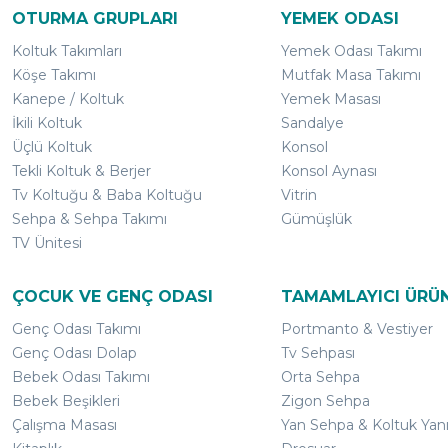
OTURMA GRUPLARI
YEMEK ODASI
Koltuk Takımları
Yemek Odası Takımı
Köşe Takımı
Mutfak Masa Takımı
Kanepe / Koltuk
Yemek Masası
İkili Koltuk
Sandalye
Üçlü Koltuk
Konsol
Tekli Koltuk & Berjer
Konsol Aynası
Tv Koltuğu & Baba Koltuğu
Vitrin
Sehpa & Sehpa Takımı
Gümüşlük
TV Ünitesi
ÇOCUK VE GENÇ ODASI
TAMAMLAYICI ÜRÜ
Genç Odası Takımı
Portmanto & Vestiyer
Genç Odası Dolap
Tv Sehpası
Bebek Odası Takımı
Orta Sehpa
Bebek Beşikleri
Zigon Sehpa
Çalışma Masası
Yan Sehpa & Koltuk Yan