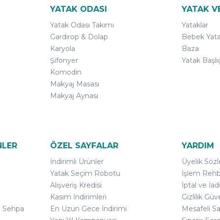
YATAK ODASI
YATAK V
Yatak Odası Takımı
Yataklar
Gardırop & Dolap
Bebek Yata
Karyola
Baza
Şifonyer
Yatak Başlı
Komodin
Makyaj Masası
Makyaj Aynası
NLER
ÖZEL SAYFALAR
YARDIM
İndirimli Ürünler
Üyelik Söz
Yatak Seçim Robotu
İşlem Rehb
Alışveriş Kredisi
İptal ve İad
Kasım İndirimleri
Gizlilik Güv
ı Sehpa
En Uzun Gece İndirimi
Mesafeli S