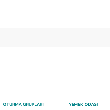
Ücretsiz
Randevulu
2
Teslimat
Teslimat
G
OTURMA GRUPLARI
YEMEK ODASI