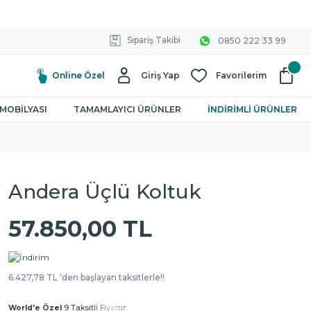
Sipariş Takibi
0850 222 33 99
Online Özel
Giriş Yap
Favorilerim
MOBİLYASI
TAMAMLAYICI ÜRÜNLER
İNDİRİMLİ ÜRÜNLER
Andera Üçlü Koltuk
57.850,00 TL
6.427,78 TL ‘den başlayan taksitlerle!!
World'e Özel
9 Taksitli Fiyattır.