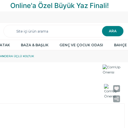
ARA
YATAK
BAZA & BAŞLIK
GENÇ VE ÇOCUK ODASI
BAHÇE 
ANDERA ÜÇLÜ KOLTUK