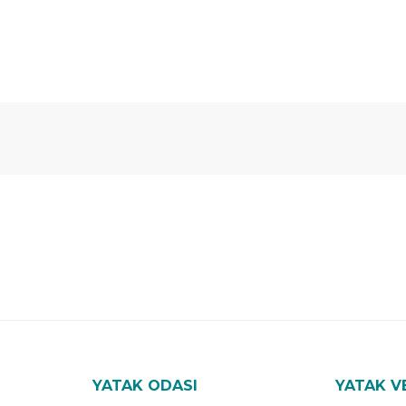
 Yıl
Ücretsiz
B-Sleep
arantili
Kurulum
Select ile
120 Gün
Deneme
YATAK ODASI
YATAK V