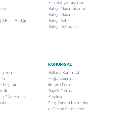
Mini Bahçe Takımları
kları
Bahçe Masa Takımları
Bahçe Masaları
ğı&Baza Başlığı
Bahçe Sehpaları
Bahçe Koltukları
KURUMSAL
leşmesi
Bellona Kurumsal
eri
Mağazalarımız
e Koşulları
İletişim Formu
enlik
Bayilik Formu
atış Sözleşmesi
Kataloglar
gula
Satış Sonrası Hizmetler
e-Garanti Sorgulama