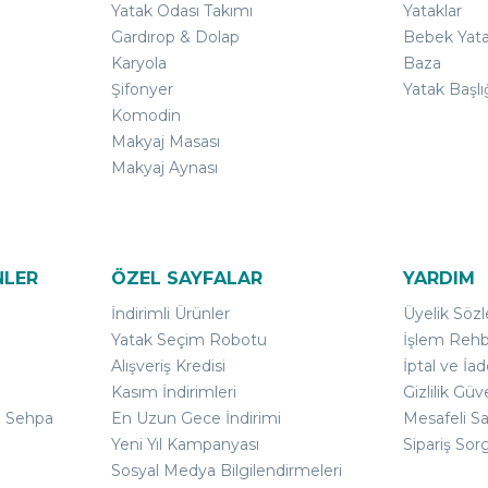
Yatak Odası Takımı
Yataklar
Gardırop & Dolap
Bebek Yata
Karyola
Baza
Şifonyer
Yatak Başlı
Komodin
Makyaj Masası
Makyaj Aynası
NLER
ÖZEL SAYFALAR
YARDIM
İndirimli Ürünler
Üyelik Söz
Yatak Seçim Robotu
İşlem Rehb
Alışveriş Kredisi
İptal ve İad
Kasım İndirimleri
Gizlilik Güv
ı Sehpa
En Uzun Gece İndirimi
Mesafeli S
Yeni Yıl Kampanyası
Sipariş Sor
Sosyal Medya Bilgilendirmeleri