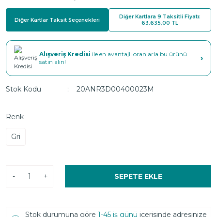
Diğer Kartlara 9 Taksitli Fiyatı:
Diğer Kartlar Taksit Seçenekleri
63.635,00 TL
Alışveriş Kredisi
ile en avantajlı oranlarla bu ürünü
›
satın alın!
Stok Kodu
20ANR3D00400023M
Renk
Gri
-
+
SEPETE EKLE
Stok durumuna göre
1-45 iş günü
içerisinde adresinize