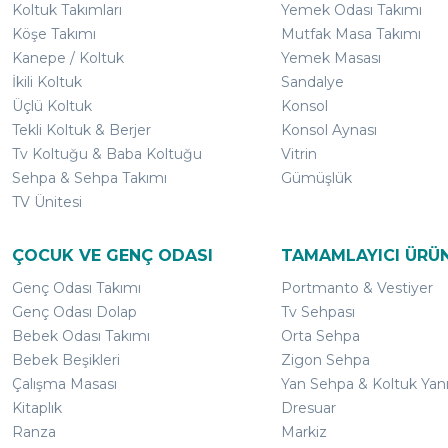
Koltuk Takımları
Yemek Odası Takımı
Köşe Takımı
Mutfak Masa Takımı
Kanepe / Koltuk
Yemek Masası
İkili Koltuk
Sandalye
Üçlü Koltuk
Konsol
Tekli Koltuk & Berjer
Konsol Aynası
Tv Koltuğu & Baba Koltuğu
Vitrin
Sehpa & Sehpa Takımı
Gümüşlük
TV Ünitesi
ÇOCUK VE GENÇ ODASI
TAMAMLAYICI ÜRÜ
Genç Odası Takımı
Portmanto & Vestiyer
Genç Odası Dolap
Tv Sehpası
Bebek Odası Takımı
Orta Sehpa
Bebek Beşikleri
Zigon Sehpa
Çalışma Masası
Yan Sehpa & Koltuk Yan
Kitaplık
Dresuar
Ranza
Markiz