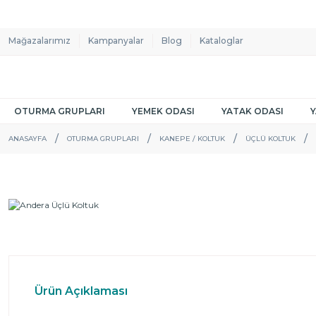
Mağazalarımız
Kampanyalar
Blog
Kataloglar
OTURMA GRUPLARI
YEMEK ODASI
YATAK ODASI
ANASAYFA
OTURMA GRUPLARI
KANEPE / KOLTUK
ÜÇLÜ KOLTUK
Ürün Açıklaması