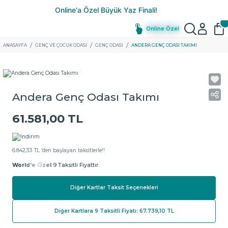
Online Özel
ANASAYFA
GENÇ VE ÇOCUK ODASI
GENÇ ODASI
ANDERA GENÇ ODASI TAKIMI
Andera Genç Odası Takımı
61.581,00 TL
6.842,33 TL ‘den başlayan taksitlerle!!
World'e Özel
9 Taksitli Fiyattır.
Diğer Kartlar Taksit Seçenekleri
Diğer Kartlara 9 Taksitli Fiyatı: 67.739,10 TL