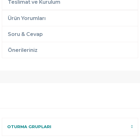
Teslimat ve Kurulum
Ürün Yorumları
Soru & Cevap
Önerileriniz
Ücretsiz
Randevulu
2 Yıl
Teslimat
Teslimat
Garantili
Ücretsiz
B-Sleep
Kurulum
Select ile
120 Gün
Deneme
OTURMA GRUPLARI