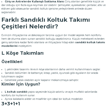
Giriş ve Antrelerde Kullanışlı Saklama Alanı:
Giriş alanları genellikle küçük ve
dar olduğu için fazla eşya koymak zor olabilir. Şemsiyeler, ayakkabılar, çantalar, atkı ve
eldiven gibi aksesuarlar sandıklı koltuk içerisine yerleştirilerek antrede düzen
sağlanabilir.
Farklı Sandıklı Koltuk Takımı
Çeşitleri Nelerdir?
Evinizin ihtiyaçlarına ve dekorasyon tarzına uygun bir model seçerek hem konforlu
hem de oturma alanı sunan sandıklı koltuğu seçebilirsiniz. Küçük metrekareli evlerden
geniş salonlara kadar farklı alanlara ve ihtiyaçlara hitap eden
sandıklı koltuk takımı
modellerini
inceleyelim:
L Köşe Takımları
Özellikleri
L şeklindeki tasarımı ile evin köşe alanlarının daha verimli kullanılmasını sağlar.
Sandıklı bölümleri ile battaniye, kitap, yastık, oyuncak gibi eşyaların bir arada
tutulmasını sağlar.
Genellikle yatak olabilen açılır kapanır mekanizmaya sahiptir.
Kimler İçin Uygun?
L koltuk sandıklı
yapısı sayesinde küçük salonlu ve açık mutfaklı salonlarda
konforlu bir kullanım sunar.
Ayrıca kalabalık aileler ve misafirler için ideal bir koltuk modelidir.
3+3+1+1