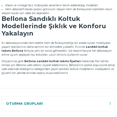
Klasik ve vintage tarz mobilyalar sevenlerin tercih edebileceği modeldir.
Hem dekoratif olarak çarpıcı görünüm isteyen hem de fonksiyonel özellikleri olsun
isteyen kişiler için ideal bir seçenektir.
Bellona Sandıklı Koltuk
Modellerinde Şıklık ve Konforu
Yakalayın
Ev dekorasyonunda hem estetik hem de fonksiyonelliği bir arada sunan mobilyalar,
yaşam alanlarınızı daha samimi bir atmosfere yükseltir. Evinize
sandıklı koltuk
takımı Bellona
farkıyla yeni bir soluk getirecektir. Şık tasarımlarıyla her dekorasyon
stiline uyum sağlayan bu koltuklar, uzun ömürlü kullanım sunar.
İhtiyacınıza göre
Bellona sandıklı koltuk takımı fiyatları
hakkında fikir sahibi
olmak için Bellona web sitesini ziyaret edebilirsiniz. Bellona’nın pratik arayüzüne sahip
web sitesinde dilediğiniz kategoriden çeşitli sandıklı koltuk modellerini inceleyebilir ve
güvenli bir şekilde anında sipariş oluşturabilirsiniz.
OTURMA GRUPLARI