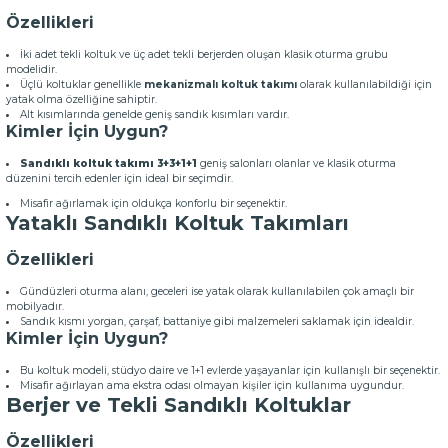
Özellikleri
İki adet tekli koltuk ve üç adet tekli berjerden oluşan klasik oturma grubu
modelidir.
Üçlü koltuklar genellikle
mekanizmalı koltuk takımı
olarak kullanılabildiği için
yatak olma özelliğine sahiptir.
Alt kısımlarında genelde geniş sandık kısımları vardır.
Kimler İçin Uygun?
Sandıklı koltuk takımı 3+3+1+1
geniş salonları olanlar ve klasik oturma
düzenini tercih edenler için ideal bir seçimdir.
Misafir ağırlamak için oldukça konforlu bir seçenektir.
Yataklı Sandıklı Koltuk Takımları
Özellikleri
Gündüzleri oturma alanı, geceleri ise yatak olarak kullanılabilen çok amaçlı bir
mobilyadır.
Sandık kısmı yorgan, çarşaf, battaniye gibi malzemeleri saklamak için idealdir.
Kimler İçin Uygun?
Bu koltuk modeli, stüdyo daire ve 1+1 evlerde yaşayanlar için kullanışlı bir seçenektir.
Misafir ağırlayan ama ekstra odası olmayan kişiler için kullanıma uygundur.
Berjer ve Tekli Sandıklı Koltuklar
Özellikleri