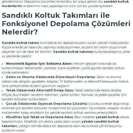
getirebilirsiniz. Depolama çözümleri ile konforu bir araya getiren bu
sandıklı koltuk
modellerini
ve bakımını nasıl yapacağınızı sizin için bu yazıda açıkladık.
Sandıklı Koltuk Takımları ile
Fonksiyonel Depolama Çözümleri
Nelerdir?
Sandıklı koltuk takımı
, evinizde ek bir depolama alanı sunan işlevsel mobilyalardır.
Küçük evlerde yer tasarrufu yapmayı kolaylaştırırken, düzenli bir ortam oluşturmak
isteyenler için de ideal bir tercihtir.
Sandıklı koltuk takımını
kullanabileceğiniz yerler
şu şekillerde olabilir:
Mevsimlik Eşyalar İçin Saklama Alanı:
Mevsim geçişleri sırasında sık
kullanılmayan battaniyeler, yastıklar, kışlık kıyafetler, yazlık giysiler sandıklı koltuk
içinde saklanabilir.
Salon ve Oturma Odalarında Düzenleyici Depolama:
Salon ve oturma
odalarında dergiler, gazeteler, kitaplar, TV battaniyeleri ve dekoratif aksesuarlar koltuk
içine yerleştirilerek düzenli görünüm sağlanır.
Yatak Odalarında Alternatif Dolap Alanı:
Yatak odalarında ekstra dolaba
ihtiyaç duymadan nevresim takımları, yastık kılıfları, havlular ve yedek çarşaflar için
sandıklı koltuklar kullanılabilir.
Çocuk Odalarında Oyuncak Depolama Çözümü:
Çocuklu evlerde dağınıklığı
önlemek için sandıklı koltuklar mükemmel bir çözümdür. Oyuncaklar, kitaplar ve okul
malzemeleri kolay erişilebilir bir şekilde sandıklı koltuk içerisine yerleştirilebilir.
Misafirler İçin Yatak ve Depolama Alanı:
Bazı modeller
yataklı koltuk
olarak
tasarlanmıştır. Misafirler için ekstra yatak alanı sunan
yataklı sandıklı koltuk
takımları,
yatağın altında ekstra bir depolama alanı da sunarak çift fonksiyonlu
kullanım sunar.