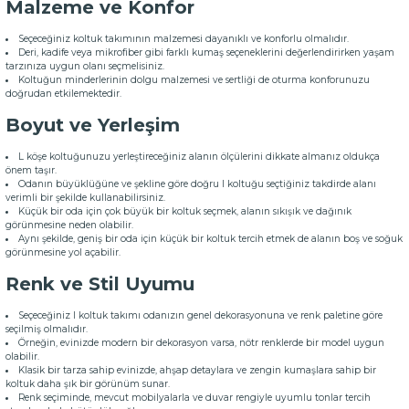
Malzeme ve Konfor
Seçeceğiniz koltuk takımının malzemesi dayanıklı ve konforlu olmalıdır.
Deri, kadife veya mikrofiber gibi farklı kumaş seçeneklerini değerlendirirken yaşam
tarzınıza uygun olanı seçmelisiniz.
Koltuğun minderlerinin dolgu malzemesi ve sertliği de oturma konforunuzu
doğrudan etkilemektedir.
Boyut ve Yerleşim
L köşe koltuğunuzu yerleştireceğiniz alanın ölçülerini dikkate almanız oldukça
önem taşır.
Odanın büyüklüğüne ve şekline göre doğru l koltuğu seçtiğiniz takdirde alanı
verimli bir şekilde kullanabilirsiniz.
Küçük bir oda için çok büyük bir koltuk seçmek, alanın sıkışık ve dağınık
görünmesine neden olabilir.
Aynı şekilde, geniş bir oda için küçük bir koltuk tercih etmek de alanın boş ve soğuk
görünmesine yol açabilir.
Renk ve Stil Uyumu
Seçeceğiniz l koltuk takımı odanızın genel dekorasyonuna ve renk paletine göre
seçilmiş olmalıdır.
Örneğin, evinizde modern bir dekorasyon varsa, nötr renklerde bir model uygun
olabilir.
Klasik bir tarza sahip evinizde, ahşap detaylara ve zengin kumaşlara sahip bir
koltuk daha şık bir görünüm sunar.
Renk seçiminde, mevcut mobilyalarla ve duvar rengiyle uyumlu tonlar tercih