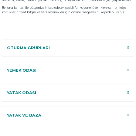
modern, klasik, rustik veya İskandinav gibi farklı tarzlar arasından seçim yapabilirsiniz.
Bellona kalitesi ile bütçenize hitap edecek çeşitli fonksiyonel özelliklere sahip l köşe
koltukların fiyat bilgisi ve tarz seçenekleri için online mağazasını keşfedebilirsiniz.
OTURMA GRUPLARI
YEMEK ODASI
YATAK ODASI
YATAK VE BAZA