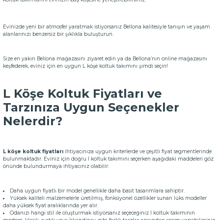
Evinizde yeni bir atmosfer yaratmak istiyorsanız Bellona kalitesiyle tanışın ve yaşam
alanlarınızı benzersiz bir şıklıkla buluşturun.
Size en yakın Bellona mağazasını ziyaret edin ya da Bellona’nın online mağazasını
keşfederek, eviniz için en uygun L köşe koltuk takımını şimdi seçin!
L Köşe Koltuk Fiyatları ve
Tarzınıza Uygun Seçenekler
Nelerdir?
L köşe koltuk fiyatları
ihtiyacınıza uygun kriterlerde ve çeşitli fiyat segmentlerinde
bulunmaktadır. Eviniz için doğru l koltuk takımını seçerken aşağıdaki maddeleri göz
önünde bulundurmaya ihtiyacınız olabilir:
Daha uygun fiyatlı bir model genellikle daha basit tasarımlara sahiptir.
Yüksek kaliteli malzemelerle üretilmiş, fonksiyonel özellikler sunan lüks modeller
daha yüksek fiyat aralıklarında yer alır.
Odanızı hangi stil ile oluşturmak istiyorsanız seçeceğiniz l koltuk takımının