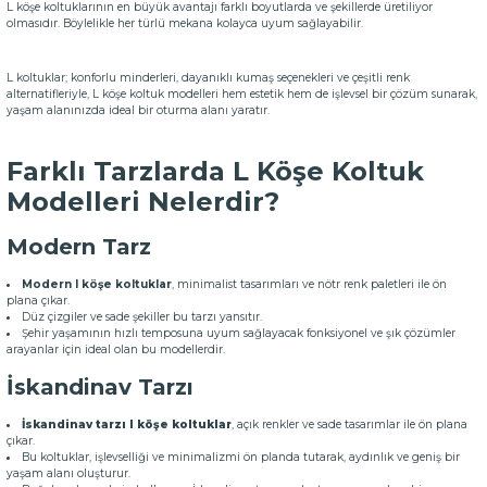
L köşe koltuklarının en büyük avantajı farklı boyutlarda ve şekillerde üretiliyor
olmasıdır. Böylelikle her türlü mekana kolayca uyum sağlayabilir.
L koltuklar; konforlu minderleri, dayanıklı kumaş seçenekleri ve çeşitli renk
alternatifleriyle, L köşe koltuk modelleri hem estetik hem de işlevsel bir çözüm sunarak,
yaşam alanınızda ideal bir oturma alanı yaratır.
Farklı Tarzlarda L Köşe Koltuk
Modelleri Nelerdir?
Modern Tarz
Modern l köşe koltuklar
, minimalist tasarımları ve nötr renk paletleri ile ön
plana çıkar.
Düz çizgiler ve sade şekiller bu tarzı yansıtır.
Şehir yaşamının hızlı temposuna uyum sağlayacak fonksiyonel ve şık çözümler
arayanlar için ideal olan bu modellerdir.
İskandinav Tarzı
İskandinav tarzı l köşe koltuklar
, açık renkler ve sade tasarımlar ile ön plana
çıkar.
Bu koltuklar, işlevselliği ve minimalizmi ön planda tutarak, aydınlık ve geniş bir
yaşam alanı oluşturur.