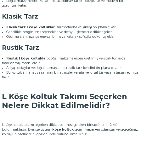
Doğal malzemelerin kullanımı İskandinav tarzını oluşturur ve modern bir
görünüm katar.
Klasik Tarz
Klasik tarz l köşe koltuklar
, zarif detaylar ve şıklığı ön plana çıkar.
Genellikle zengin renk seçenekleri ve detaylı işlemelerle dikkat çeker.
Oturma alanınıza geleneksel bir hava katarak sofistike dokunuş ekler.
Rustik Tarz
Rustik l köşe koltuklar
, doğal malzemelerden üretilmiş ve sıcak tonlarda
tasarlanmış modellerdir.
Ahşap detaylar ve doğal kumaşlar ile rustik tarz kendini ön plana çıkarır.
Bu koltuklar, rahat ve samimi bir atmosfer yaratır ve kırsal bir yaşam tarzını evinize
taşır.
L Köşe Koltuk Takımı Seçerken
Nelere Dikkat Edilmelidir?
L köşe koltuk takımı seçerken dikkat edilmesi gereken birkaç önemli faktör
bulunmaktadır. Evinize uygun
köşe koltuk
seçimi yaparken odanızın ve seçeceğiniz
koltuğun özelliklerini göz önünde bulundurmalısınız.