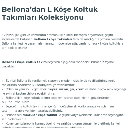
Bellona’dan L Köşe Koltuk
Takımları Koleksiyonu
Evinizin şıklığını ve konforunu artırmak için ideal bir seçim arıyorsanız, çeşitli
seçeneklerde bulunan
Bellona l köşe takımları
tam da aradığınız çözüm olacaktır.
Bellona kalitesi ile yaşam alanlarınızı modernize edip canlandıracak l köşe koltuklara
sahip olabilirsiniz.
Bellona l köşe koltuk takımı
seçerken aşağıdaki maddeleri bilmeniz faydalı
olacaktır:
Evinizi Bellona ile yenilemek isterseniz modern çizgilerde ve dilediğiniz renk
tonlarında odanızda şık ambiyansı yaratabilirsiniz.
Odanıza yeni soluk getirecek
beyaz
,
vizon
,
gri
,
krem
ve daha birçok renk seçeneği
ile evinizi baştan dekore edebilirsiniz.
Bellona’dan köşe koltuk takımı seçerken işlevsel özelliklerini göz önünde
bulundurmalısınız.
Seçeceğiniz koltuk takımının içeriğini değiştirerek konforunuza ve odanızın
tasarımına göre yeniden tasarlayabilirsiniz.
Bellona’nın
modüler köşe takımı
ile çeşitli varyasyonlarda kullanma seçeneğine
sahip olacaksınız.
Kolay temizlenebilir kumaş özelliği ve sağlığa uygun sünger ile üretilmiş kaliteli l
koltuk takımlarını evinizin baş köşesine yerleştirebilirsiniz.