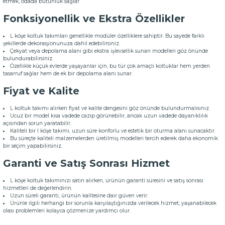
etmek, odada bütünlük sağlar.
Fonksiyonellik ve Ekstra Özellikler
L köşe koltuk takımları genellikle modüler özelliklere sahiptir. Bu sayede farklı
şekillerde dekorasyonunuza dahil edebilirsiniz.
Çekyat veya depolama alanı gibi ekstra işlevsellik sunan modelleri göz önünde
bulundurabilirsiniz.
Özellikle küçük evlerde yaşayanlar için, bu tür çok amaçlı koltuklar hem yerden
tasarruf sağlar hem de ek bir depolama alanı sunar.
Fiyat ve Kalite
L koltuk takımı alırken fiyat ve kalite dengesini göz önünde bulundurmalısınız.
Ucuz bir model kısa vadede cazip görünebilir, ancak uzun vadede dayanıklılık
açısından sorun yaratabilir.
Kaliteli bir l köşe takımı, uzun süre konforlu ve estetik bir oturma alanı sunacaktır.
Bu süreçte kaliteli malzemelerden üretilmiş modelleri tercih ederek daha ekonomik
bir seçim yapabilirsiniz.
Garanti ve Satış Sonrası Hizmet
L köşe koltuk takımınızı satın alırken, ürünün garanti süresini ve satış sonrası
hizmetleri de değerlendirin.
Uzun süreli garanti, ürünün kalitesine dair güven verir.
Ürünle ilgili herhangi bir sorunla karşılaştığınızda verilecek hizmet, yaşanabilecek
olası problemleri kolayca çözmenize yardımcı olur.