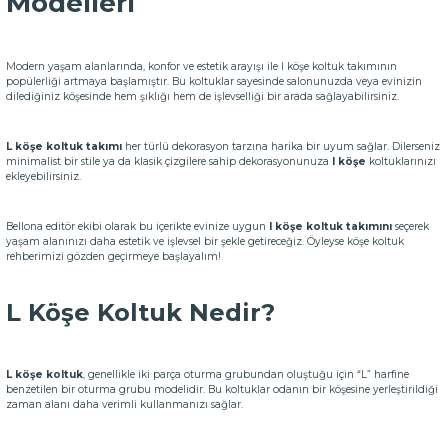
Modelleri
Modern yaşam alanlarında, konfor ve estetik arayışı ile l köşe koltuk takımının
popülerliği artmaya başlamıştır. Bu koltuklar sayesinde salonunuzda veya evinizin
dilediğiniz köşesinde hem şıklığı hem de işlevselliği bir arada sağlayabilirsiniz.
L köşe koltuk takımı
her türlü dekorasyon tarzına harika bir uyum sağlar. Dilerseniz
minimalist bir stile ya da klasik çizgilere sahip dekorasyonunuza
l köşe
koltuklarınızı
ekleyebilirsiniz.
Bellona editör ekibi olarak bu içerikte evinize uygun
l köşe koltuk takımını
seçerek
yaşam alanınızı daha estetik ve işlevsel bir şekle getireceğiz. Öyleyse köşe koltuk
rehberimizi gözden geçirmeye başlayalım!
L Köşe Koltuk Nedir?
L köşe koltuk
, genellikle iki parça oturma grubundan oluştuğu için “L” harfine
benzetilen bir oturma grubu modelidir. Bu koltuklar odanın bir köşesine yerleştirildiği
zaman alanı daha verimli kullanmanızı sağlar.