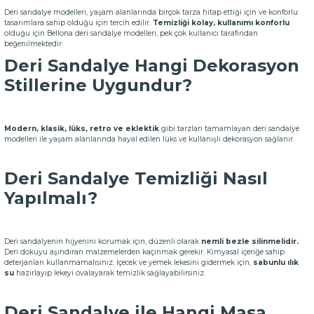
Deri sandalye modelleri, yaşam alanlarında birçok tarza hitap ettiği için ve konforlu
tasarımlara sahip olduğu için tercih edilir.
Temizliği kolay, kullanımı konforlu
olduğu için Bellona deri sandalye modelleri, pek çok kullanıcı tarafından
beğenilmektedir.
Deri Sandalye Hangi Dekorasyon
Stillerine Uygundur?
Modern, klasik, lüks, retro ve eklektik
gibi tarzları tamamlayan deri sandalye
modelleri ile yaşam alanlarında hayal edilen lüks ve kullanışlı dekorasyon sağlanır.
Deri Sandalye Temizliği Nasıl
Yapılmalı?
Deri sandalyenin hijyenini korumak için, düzenli olarak
nemli bezle silinmelidir.
Deri dokuyu aşındıran malzemelerden kaçınmak gerekir. Kimyasal içeriğe sahip
deterjanları kullanmamalısınız. İçecek ve yemek lekesini gidermek için,
sabunlu ılık
su
hazırlayıp lekeyi ovalayarak temizlik sağlayabilirsiniz.
Deri Sandalye ile Hangi Masa