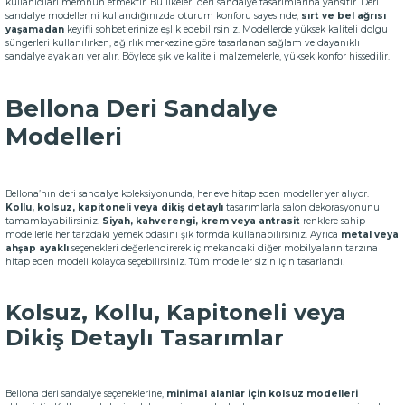
kullanıcıları memnun etmektir. Bu ilkeleri deri sandalye tasarımlarına yansıtır. Deri
sandalye modellerini kullandığınızda oturum konforu sayesinde,
sırt ve bel ağrısı
yaşamadan
keyifli sohbetlerinize eşlik edebilirsiniz. Modellerde yüksek kaliteli dolgu
süngerleri kullanılırken, ağırlık merkezine göre tasarlanan sağlam ve dayanıklı
sandalye ayakları yer alır. Böylece şık ve kaliteli malzemelerle, yüksek konfor hissedilir.
Bellona Deri Sandalye
Modelleri
Bellona’nın deri sandalye koleksiyonunda, her eve hitap eden modeller yer alıyor.
Kollu, kolsuz, kapitoneli veya dikiş detaylı
tasarımlarla salon dekorasyonunu
tamamlayabilirsiniz.
Siyah, kahverengi, krem veya antrasit
renklere sahip
modellerle her tarzdaki yemek odasını şık formda kullanabilirsiniz. Ayrıca
metal veya
ahşap ayaklı
seçenekleri değerlendirerek iç mekandaki diğer mobilyaların tarzına
hitap eden modeli kolayca seçebilirsiniz. Tüm modeller sizin için tasarlandı!
Kolsuz, Kollu, Kapitoneli veya
Dikiş Detaylı Tasarımlar
Bellona deri sandalye seçeneklerine,
minimal alanlar için kolsuz modelleri