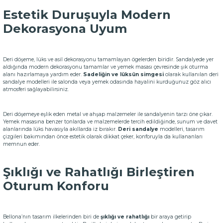
Estetik Duruşuyla Modern
Dekorasyona Uyum
Deri döşeme, lüks ve asil dekorasyonu tamamlayan ögelerden biridir. Sandalyede yer
aldığında modern dekorasyonu tamamlar ve yemek masası çevresinde şık oturma
alanı hazırlamaya yardım eder.
Sadeliğin ve lüksün simgesi
olarak kullanılan deri
sandalye modelleri ile salonda veya yemek odasında hayalini kurduğunuz göz alıcı
atmosferi sağlayabilirsiniz.
Deri döşemeye eşlik eden metal ve ahşap malzemeler ile sandalyenin tarzı öne çıkar.
Yemek masasına benzer tonlarda ve malzemelerde tercih edildiğinde, sunum ve davet
alanlarında lüks havasıyla akıllarda iz bırakır.
Deri sandalye
modelleri, tasarım
çizgileri bakımından önce estetik olarak dikkat çeker, konforuyla da kullananları
memnun eder.
Şıklığı ve Rahatlığı Birleştiren
Oturum Konforu
Bellona’nın tasarım ilkelerinden biri de
şıklığı ve rahatlığı
bir araya getirip