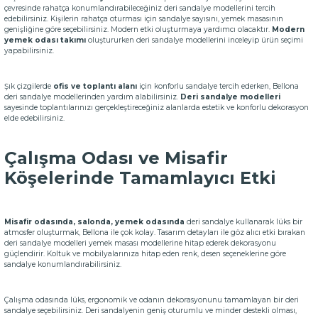
çevresinde rahatça konumlandırabileceğiniz deri sandalye modellerini tercih
edebilirsiniz. Kişilerin rahatça oturması için sandalye sayısını, yemek masasının
genişliğine göre seçebilirsiniz. Modern etki oluşturmaya yardımcı olacaktır.
Modern
yemek odası takımı
oluştururken deri sandalye modellerini inceleyip ürün seçimi
yapabilirsiniz.
Şık çizgilerde
ofis ve toplantı alanı
için konforlu sandalye tercih ederken, Bellona
deri sandalye modellerinden yardım alabilirsiniz.
Deri sandalye modelleri
sayesinde toplantılarınızı gerçekleştireceğiniz alanlarda estetik ve konforlu dekorasyon
elde edebilirsiniz.
Çalışma Odası ve Misafir
Köşelerinde Tamamlayıcı Etki
Misafir odasında, salonda, yemek odasında
deri sandalye kullanarak lüks bir
atmosfer oluşturmak, Bellona ile çok kolay. Tasarım detayları ile göz alıcı etki bırakan
deri sandalye modelleri yemek masası modellerine hitap ederek dekorasyonu
güçlendirir. Koltuk ve mobilyalarınıza hitap eden renk, desen seçeneklerine göre
sandalye konumlandırabilirsiniz.
Çalışma odasında lüks, ergonomik ve odanın dekorasyonunu tamamlayan bir deri
sandalye seçebilirsiniz. Deri sandalyenin geniş oturumlu ve minder destekli olması,