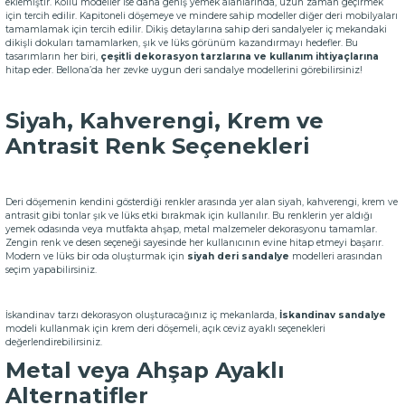
eklemiştir. Kollu modeller ise daha geniş yemek alanlarında, uzun zaman geçirmek
için tercih edilir. Kapitoneli döşemeye ve mindere sahip modeller diğer deri mobilyaları
tamamlamak için tercih edilir. Dikiş detaylarına sahip deri sandalyeler iç mekandaki
dikişli dokuları tamamlarken, şık ve lüks görünüm kazandırmayı hedefler. Bu
tasarımların her biri,
çeşitli dekorasyon tarzlarına ve kullanım ihtiyaçlarına
hitap eder. Bellona’da her zevke uygun deri sandalye modellerini görebilirsiniz!
Siyah, Kahverengi, Krem ve
Antrasit Renk Seçenekleri
Deri döşemenin kendini gösterdiği renkler arasında yer alan siyah, kahverengi, krem ve
antrasit gibi tonlar şık ve lüks etki bırakmak için kullanılır. Bu renklerin yer aldığı
yemek odasında veya mutfakta ahşap, metal malzemeler dekorasyonu tamamlar.
Zengin renk ve desen seçeneği sayesinde her kullanıcının evine hitap etmeyi başarır.
Modern ve lüks bir oda oluşturmak için
siyah deri sandalye
modelleri arasından
seçim yapabilirsiniz.
İskandinav tarzı dekorasyon oluşturacağınız iç mekanlarda,
İskandinav sandalye
modeli kullanmak için krem deri döşemeli, açık ceviz ayaklı seçenekleri
değerlendirebilirsiniz.
Metal veya Ahşap Ayaklı
Alternatifler